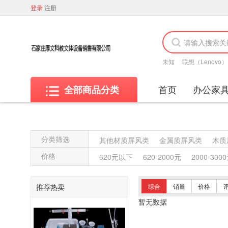
登录
注册
未知
联想（Lenovo）
首页
办公家
全部商品分类
分类筛选
其他材质屏风类
金属质屏风类
木质
其他沙发类
藤沙发类
竹制沙发类
价格
620元以下
620-2000元
2000-300
藤椅凳类
竹制椅凳类
塑料椅凳类
藤台、桌类
塑料台、桌类
木制台、
推荐热卖
综合
销量
价格
塑料床类
藤床类
竹制床类
塑料
暂无数据
复印纸
办公套件
数据库管理系统
其他视频会议系统设备
音视频矩阵