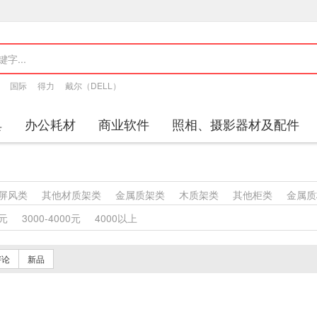
国际
得力
戴尔（DELL）
具
办公耗材
商业软件
照相、摄影器材及配件
屏风类
其他材质架类
金属质架类
木质架类
其他柜类
金属质
塑料沙发类
竹制、藤制等类似材料沙发类
木骨架沙发类
金属骨
0元
3000-4000元
4000以上
竹制、藤制等材料椅凳类
木骨架为主的椅凳类
金属骨架为主的椅
桌类
轻金属台、桌类
钢塑台、桌类
钢台、桌类
钢木台、桌类
评论
新品
床类
木制床类
轻金属床类
钢塑床类
钢木床类
色带
墨水盒
特殊照相机
专用照相机
静视频照相机
通用照相机
数字照相机
视频会议会议室终端
视频会议多点控制器
视频会议控制台
传真