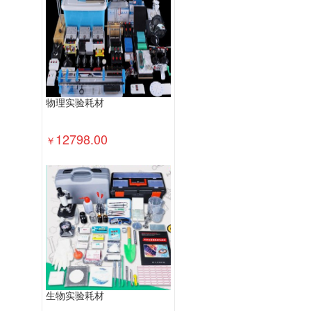
速印机
多功能一体机
投影幕
投
普通电视设备（电视机）
针式打印机
路由器
液晶显示器
平板式微型计算
物理实验耗材
12798.00
￥
生物实验耗材