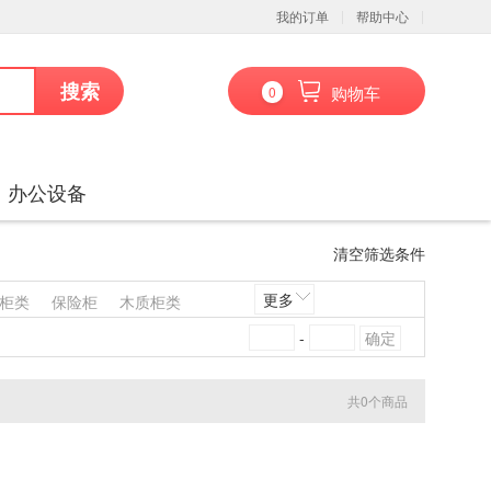
我的订单
帮助中心
搜索
购物车
0
办公设备
清空筛选条件
更多
柜类
保险柜
木质柜类
架沙发类
其他椅凳类
-
凳类
其他台、桌类
其他床类
藤床类
竹床类
共
0
个商品
喷墨盒
粉盒
鼓粉盒
镜头及器材
通用摄像机
通信设备
扫描仪
碎纸机